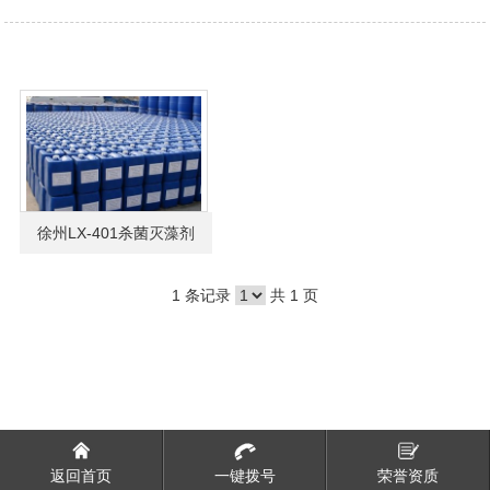
徐州LX-401杀菌灭藻剂
1 条记录
共 1 页
返回首页
一键拨号
荣誉资质