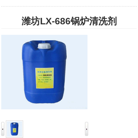
潍坊LX-686锅炉清洗剂