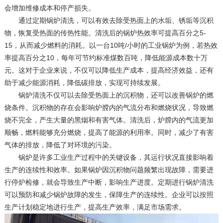
会增加维修成本和停产损失。
通过定期锅炉清洗，可以有效去除受热面上的水垢、锈垢等沉积
物，恢复受热面的传热性能。清洗后的锅炉热效率可提高百分之5-
15，从而减少燃料的消耗。以一台10吨/小时的工业锅炉为例，若热效
率提高百分之10，每年可节约标准煤数百吨，降低能源成本数十万
元。这对于企业来说，不仅可以降低生产成本，提高经济效益，还有
助于减少能源消耗，降低碳排放，实现可持续发展。
锅炉清洗不仅可以去除受热面上的沉积物，还可以改善锅炉的燃
烧条件。沉积物的存在会影响炉膛内的气流分布和燃烧状况，导致燃
烧不完全，产生大量的黑烟和有害气体。清洗后，炉膛内的气流更加
顺畅，燃料能够充分燃烧，提高了能源的利用率。同时，减少了有害
气体的排放，降低了对环境的污染。
锅炉是许多工业生产过程中的关键设备，其运行状况直接影响着
生产的连续性和效率。如果锅炉因沉积物问题频繁出现故障，需要进
行停炉检修，就会导致生产中断，影响生产进度。定期进行锅炉清洗
可以预防和减少锅炉故障的发生，保障生产的连续性。企业可以按照
生产计划稳定地进行生产，提高生产效率，满足市场需求。